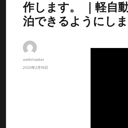
作します。 ｜軽自
泊できるようにし
投
webmaster
稿
投
2025年2月19日
者
稿
日: