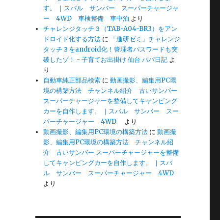
す。 ｜スバル サンバー スーパーチャージャ
ー 4WD 車検整備 車中泊
より
チャレンジタッチ３（TAB-A04-BR3）をアン
ドロイド化する方法
に
「進研ゼミ」チャレンジ
タッチ３をandroid化！管理者パスワードも突
破したゾ！ - 子育てお出掛け 仙台 パパ日記
よ
り
自動車純正部品検索
に
動画撮影、編集用PC環
境の構築方法 チャンネル紹介 古いサンバー
スーパーチャージャーを整備してキャンピング
カーを自作します。 ｜スバル サンバー スー
パーチャージャー 4WD
より
動画撮影、編集用PC環境の構築方法
に
動画撮
影、編集用PC環境の構築方法 チャンネル紹
介 古いサンバー スーパーチャージャーを整備
してキャンピングカーを自作します。 ｜スバ
ル サンバー スーパーチャージャー 4WD
より