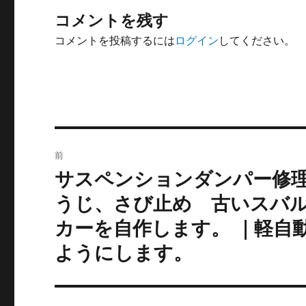
コメントを残す
コメントを投稿するには
ログイン
してください。
投
前
稿
サスペンションダンパー修
前
の
ナ
うじ、さび止め 古いスバ
投
カーを自作します。 ｜軽自
ビ
稿:
ようにします。
ゲ
ー