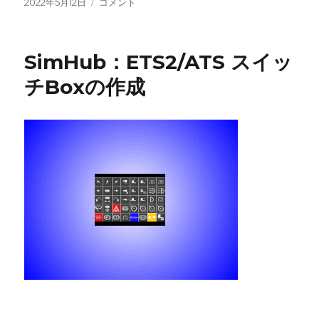
投
SimHub（シ
2022年5月12日
コメント
稿
ム
日:
ハ
ブ）
SimHub：ETS2/ATS スイッ
を
使
チBoxの作成
っ
て
ゲ
ー
ム
楽
し
み
ま
せ
ん
か。
に