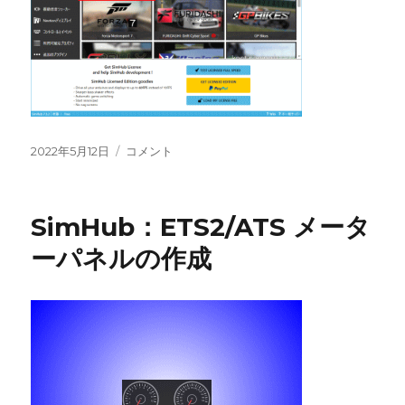
投
SimHub：
2022年5月12日
コメント
稿
ETS2/ATS
日:
ス
イ
SimHub：ETS2/ATS メータ
ッ
チ
ーパネルの作成
Box
の
作
成
に