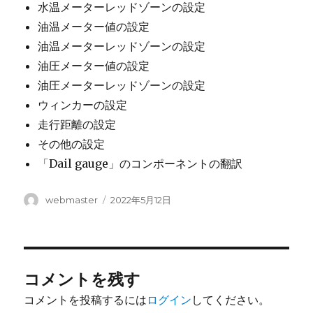
水温メーターレッドゾーンの設定
油温メーター値の設定
油温メーターレッドゾーンの設定
油圧メーター値の設定
油圧メーターレッドゾーンの設定
ウィンカーの設定
走行距離の設定
その他の設定
「Dail gauge」のコンポーネントの翻訳
投
投
webmaster
2022年5月12日
稿
稿
者
日:
コメントを残す
コメントを投稿するには
ログイン
してください。