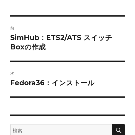
投
前
稿
SimHub：ETS2/ATS スイッチ
前
の
Boxの作成
ナ
投
ビ
稿:
ゲ
次
Fedora36：インストール
次
ー
の
シ
投
稿:
ョ
ン
検
検
索