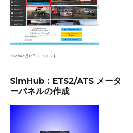
投
SimHub：
2022年5月12日
コメント
稿
ETS2/ATS
日:
ス
イ
SimHub：ETS2/ATS メータ
ッ
チ
ーパネルの作成
Box
の
作
成
に