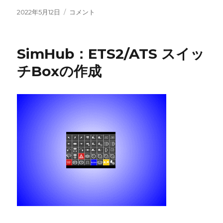
投
SimHub（シ
2022年5月12日
コメント
稿
ム
日:
ハ
ブ）
SimHub：ETS2/ATS スイッ
を
使
チBoxの作成
っ
て
ゲ
ー
ム
楽
し
み
ま
せ
ん
か。
に