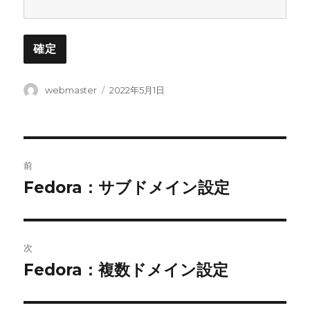
投
投
webmaster
2022年5月1日
稿
稿
者
日:
投
前
稿
Fedora：サブドメイン設定
前
の
ナ
投
ビ
稿:
次
ゲ
Fedora：複数ドメイン設定
次
の
ー
投