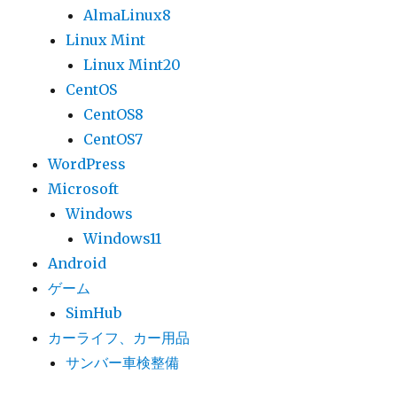
AlmaLinux8
Linux Mint
Linux Mint20
CentOS
CentOS8
CentOS7
WordPress
Microsoft
Windows
Windows11
Android
ゲーム
SimHub
カーライフ、カー用品
サンバー車検整備