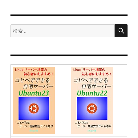
シ
稿:
ョ
検
検
索
ン
索: