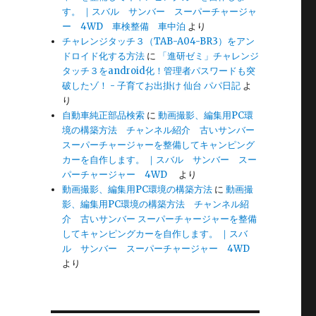
す。 ｜スバル サンバー スーパーチャージャ
ー 4WD 車検整備 車中泊
より
チャレンジタッチ３（TAB-A04-BR3）をアン
ドロイド化する方法
に
「進研ゼミ」チャレンジ
タッチ３をandroid化！管理者パスワードも突
破したゾ！ - 子育てお出掛け 仙台 パパ日記
よ
り
自動車純正部品検索
に
動画撮影、編集用PC環
境の構築方法 チャンネル紹介 古いサンバー
スーパーチャージャーを整備してキャンピング
カーを自作します。 ｜スバル サンバー スー
パーチャージャー 4WD
より
動画撮影、編集用PC環境の構築方法
に
動画撮
影、編集用PC環境の構築方法 チャンネル紹
介 古いサンバー スーパーチャージャーを整備
してキャンピングカーを自作します。 ｜スバ
ル サンバー スーパーチャージャー 4WD
より