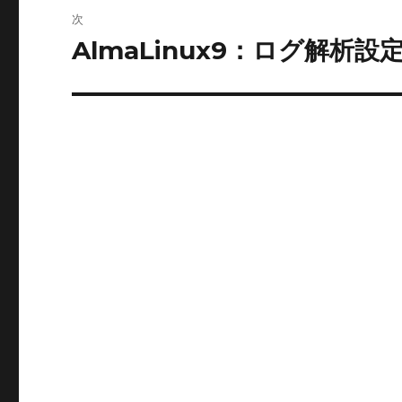
ビ
稿:
次
ゲ
AlmaLinux9：ログ解析設
次
の
ー
投
シ
稿:
ョ
ン