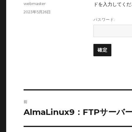
投
webmaster
ドを入力してくだ
稿
投
2023年5月26日
者
稿
パスワード:
日:
投
前
稿
AlmaLinux9：FTPサーバ
前
の
ナ
投