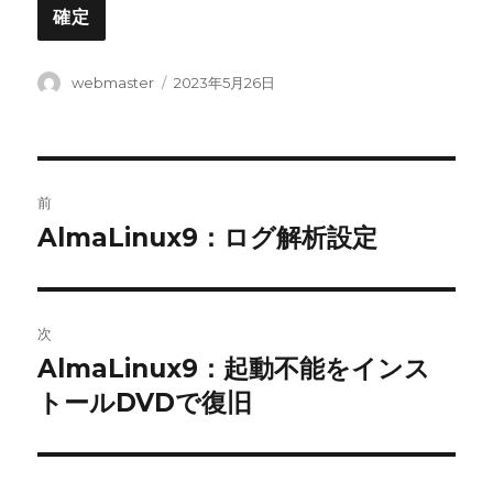
投
投
webmaster
2023年5月26日
稿
稿
者
日:
投
前
稿
AlmaLinux9：ログ解析設定
前
の
ナ
投
ビ
稿:
次
ゲ
AlmaLinux9：起動不能をインス
次
の
トールDVDで復旧
ー
投
シ
稿: