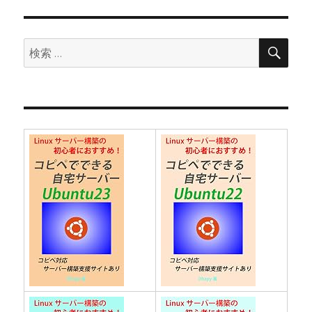
ョ
ン
検
検
索
索: