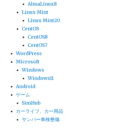
AlmaLinux8
Linux Mint
Linux Mint20
CentOS
CentOS8
CentOS7
WordPress
Microsoft
Windows
Windows11
Android
ゲーム
SimHub
カーライフ、カー用品
サンバー車検整備