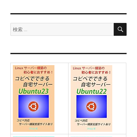
稿:
ョ
ン
検
検
索
索: