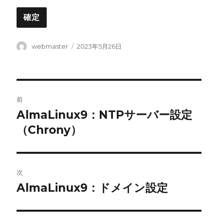
投
投
webmaster
2023年5月26日
稿
稿
者
日:
投
前
稿
AlmaLinux9：NTPサーバー設定
前
の
（Chrony）
ナ
投
ビ
稿:
ゲ
次
AlmaLinux9：ドメイン設定
次
ー
の
シ
投