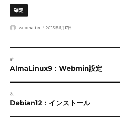
投
投
webmaster
2023年6月17日
稿
稿
者
日:
投
前
稿
AlmaLinux9：Webmin設定
前
の
ナ
投
ビ
稿:
次
ゲ
Debian12：インストール
次
の
ー
投
シ
稿: