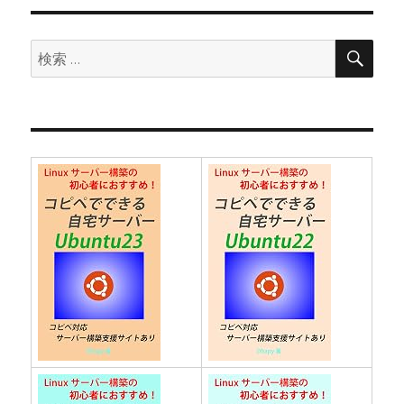
ョ
検
検
索
ン
索: