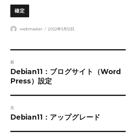
投
投
webmaster
2022年5月12日
稿
稿
者
日:
投
前
稿
Debian11：ブログサイト（Word
前
の
Press）設定
ナ
投
ビ
稿:
ゲ
次
Debian11：アップグレード
次
ー
の
シ
投