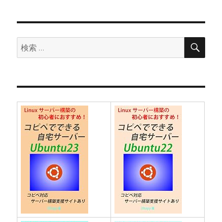
稿:
ョ
ン
検
検
索
索: