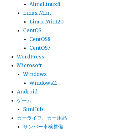
AlmaLinux8
Linux Mint
Linux Mint20
CentOS
CentOS8
CentOS7
WordPress
Microsoft
Windows
Windows11
Android
ゲーム
SimHub
カーライフ、カー用品
サンバー車検整備