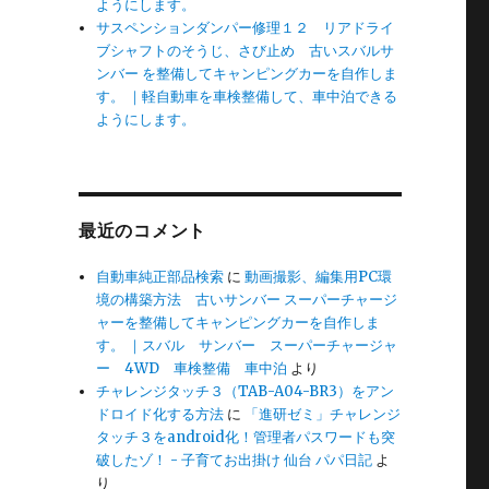
ようにします。
サスペンションダンパー修理１２ リアドライ
ブシャフトのそうじ、さび止め 古いスバルサ
ンバー を整備してキャンピングカーを自作しま
す。 ｜軽自動車を車検整備して、車中泊できる
ようにします。
最近のコメント
自動車純正部品検索
に
動画撮影、編集用PC環
境の構築方法 古いサンバー スーパーチャージ
ャーを整備してキャンピングカーを自作しま
す。 ｜スバル サンバー スーパーチャージャ
ー 4WD 車検整備 車中泊
より
チャレンジタッチ３（TAB-A04-BR3）をアン
ドロイド化する方法
に
「進研ゼミ」チャレンジ
タッチ３をandroid化！管理者パスワードも突
破したゾ！ - 子育てお出掛け 仙台 パパ日記
よ
り