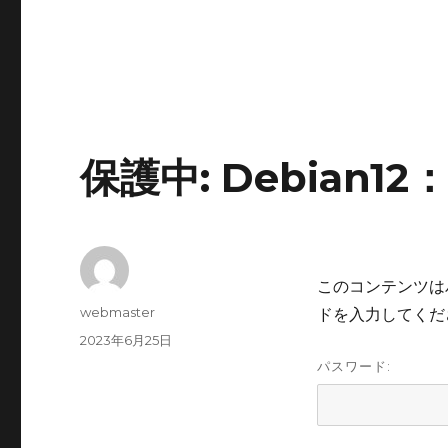
保護中: Debian1
このコンテンツは
投
webmaster
ドを入力してくだ
稿
投
2023年6月25日
者
稿
パスワード:
日: