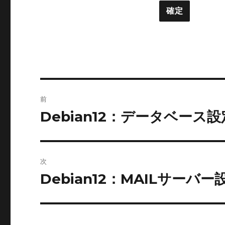
投
前
稿
Debian12：データベース設
前
の
ナ
投
ビ
稿:
次
ゲ
Debian12：MAILサーバー
次
の
ー
投
シ
稿: