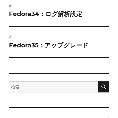
投
前
稿
Fedora34：ログ解析設定
前
の
ナ
投
ビ
稿:
次
ゲ
Fedora35：アップグレード
次
の
ー
投
シ
稿:
ョ
検
検
索
ン
索: