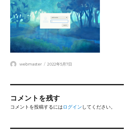
投
投
webmaster
2022年5月7日
稿
稿
者
日:
コメントを残す
コメントを投稿するには
ログイン
してください。