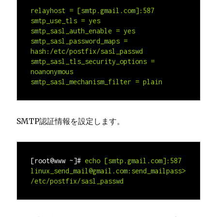
relayhost = [smtp.gmail.com]:587

smtp_use_tls = yes

smtp_sasl_auth_enable = yes

smtp_sasl_password_maps = 
hash:/etc/postfix/sasl_passwd

smtp_sasl_tls_security_options = 
noanonymous

SMTP認証情報を設定します。
[root@www ~]#
echo [smtp.gmail.com]:587 
linux_send_mail@gmail.com
:
send_mailpass
> 