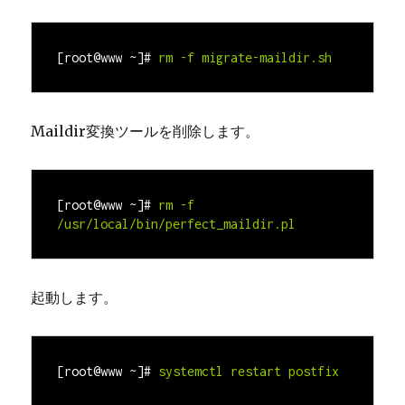
[root@www ~]#
rm -f migrate-maildir.sh
Maildir変換ツールを削除します。
[root@www ~]#
rm -f 
/usr/local/bin/perfect_maildir.pl
起動します。
[root@www ~]#
systemctl restart postfix