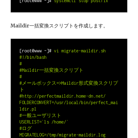
[root@www ~]#
Maildir一括変換スクリプトを作成します。
[root@www ~]#
#!/bin/bash

#

#Maildir一括変換スクリプト

#

#メールボックス=>Maildir形式変換スクリプ
ト

#http://perfectmaildir.home-dn.net/

FOLDERCONVERT=/usr/local/bin/perfect_mai
ldir.pl

#一般ユーザリスト

USERLIST=`ls /home/`

#ログ

MIGRATELOG=/tmp/migrate-maildir.log
