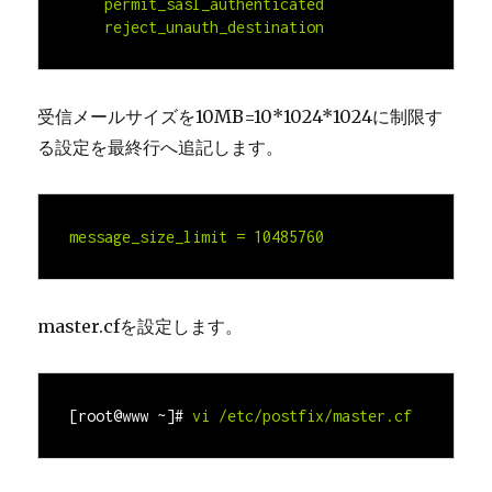
    permit_sasl_authenticated

    reject_unauth_destination
受信メールサイズを10MB=10*1024*1024に制限す
る設定を最終行へ追記します。
message_size_limit = 10485760
master.cfを設定します。
[root@www ~]#
vi /etc/postfix/master.cf