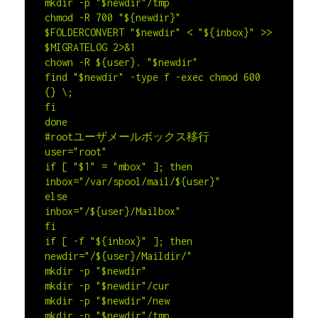
mkdir -p "$newdir"/tmp

chmod -R 700 "${newdir}"

$FOLDERCONVERT "$newdir" < "${inbox}" >> 
$MIGRATELOG 2>&1

chown -R ${user}. "$newdir"

find "$newdir" -type f -exec chmod 600 
{} \;

fi

done

#rootユーザメールボックス移行

user="root"

if [ "$1" = "mbox" ]; then

inbox="/var/spool/mail/${user}"

else

inbox="/${user}/Mailbox"

fi

if [ -f "${inbox}" ]; then

newdir="/${user}/Maildir/"

mkdir -p "$newdir"

mkdir -p "$newdir"/cur

mkdir -p "$newdir"/new

mkdir -p "$newdir"/tmp
