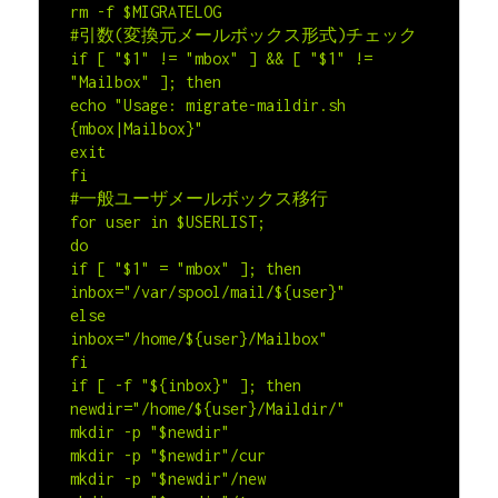
rm -f $MIGRATELOG

#引数(変換元メールボックス形式)チェック

if [ "$1" != "mbox" ] && [ "$1" != 
"Mailbox" ]; then

echo "Usage: migrate-maildir.sh 
{mbox|Mailbox}"

exit

fi

#一般ユーザメールボックス移行

for user in $USERLIST;

do

if [ "$1" = "mbox" ]; then

inbox="/var/spool/mail/${user}"

else

inbox="/home/${user}/Mailbox"

fi

if [ -f "${inbox}" ]; then

newdir="/home/${user}/Maildir/"

mkdir -p "$newdir"

mkdir -p "$newdir"/cur

mkdir -p "$newdir"/new
