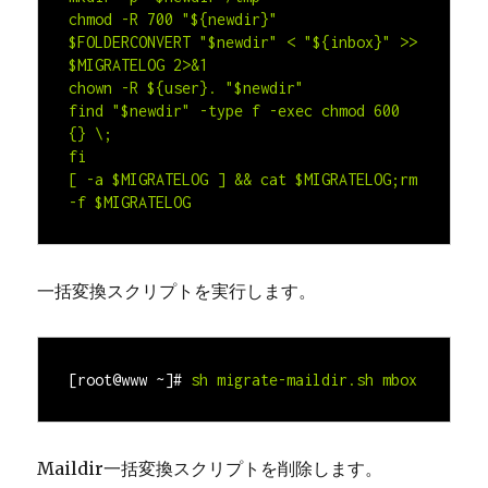
chmod -R 700 "${newdir}"

$FOLDERCONVERT "$newdir" < "${inbox}" >> 
$MIGRATELOG 2>&1

chown -R ${user}. "$newdir"

find "$newdir" -type f -exec chmod 600 
{} \;

fi

[ -a $MIGRATELOG ] && cat $MIGRATELOG;rm 
一括変換スクリプトを実行します。
[root@www ~]#
sh migrate-maildir.sh mbox
Maildir一括変換スクリプトを削除します。