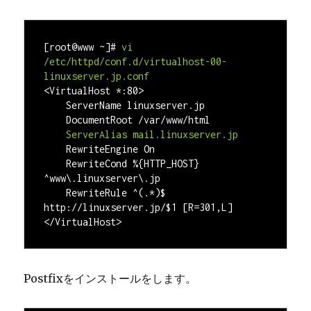
[root@www ~]#
vi 
/etc/httpd/conf.d/virtualhost-00-
linuxserver.jp
<VirtualHost *:80>

    ServerName 
linuxserver.jp
    DocumentRoot /var/www/html
    ServerAlias mail.
linuxserver.jp
RewriteEngine On

    RewriteCond %{HTTP_HOST} 
^www\.
linuxserver
\.
jp
    RewriteRule ^(.*)$ 
http://
linuxserver.jp
/$1 [R=301,L]

Postfixをインストールをします。