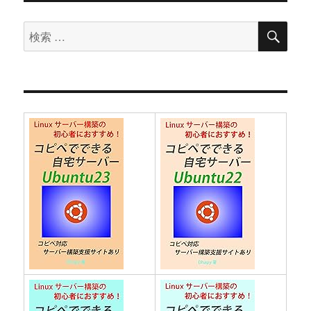
ョ
検
検
索
ン
索: