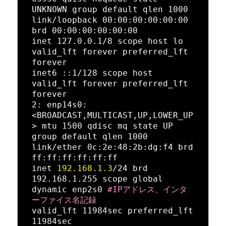
UNKNOWN group default qlen 1000

link/loopback 00:00:00:00:00:00 
brd 00:00:00:00:00:00

inet 127.0.0.1/8 scope host lo

valid_lft forever preferred_lft 
forever

inet6 ::1/128 scope host

valid_lft forever preferred_lft 
forever

2: enp14s0: 
<BROADCAST,MULTICAST,UP,LOWER_UP
> mtu 1500 qdisc mq state UP 
group default qlen 1000

link/ether 0c:2e:48:2b:dg:f4 brd 
ff:ff:ff:ff:ff:ff

inet 
192.168.1.3
/24 brd 
192.168.1.255 scope global 
dynamic 
enp2s0
#IPアドレス、インタ
ーファイス名記録
valid_lft 11984sec preferred_lft 
11984sec
