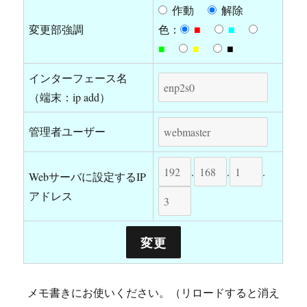
作動
解除
変更部強調
色：
■
■
■
■
■
インターフェース名
（端末：ip add）
管理者ユーザー
.
.
.
Webサーバに設定するIP
アドレス
メモ書きにお使いください。（リロードすると消え