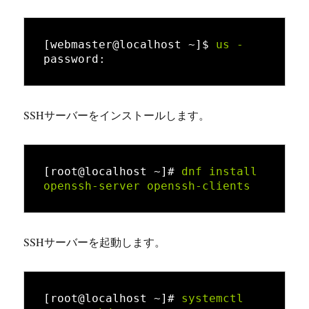
[
webmaster
@localhost ~]$
us -
password:
SSHサーバーをインストールします。
[root@localhost ~]#
dnf install 
openssh-server openssh-clients
SSHサーバーを起動します。
[root@localhost ~]#
systemctl 