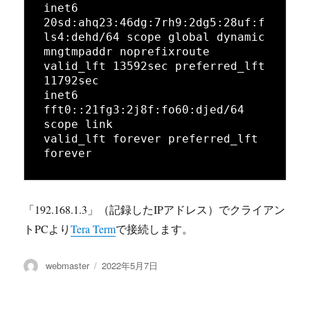
inet6 
20sd:ahq23:46dg:7rh9:2dg5:28uf:f
ls4:dehd/64 scope global dynamic 
mngtmpaddr noprefixroute

valid_lft 13592sec preferred_lft 
11792sec

inet6 
fft0::21fg3:2j8f:fo60:djed/64 
scope link

valid_lft forever preferred_lft 
「
192.168.1.3
」（記録したIPアドレス）でクライアン
トPCより
Tera Term
で接続します。
投
投
webmaster
2022年5月7日
稿
稿
者
日: