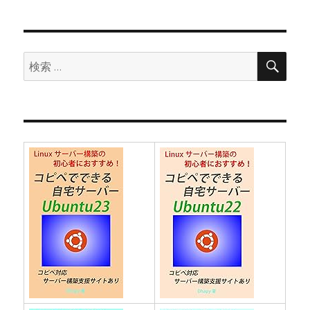
ョ
ン
検
検
索
索: