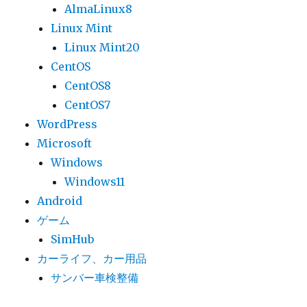
AlmaLinux8
Linux Mint
Linux Mint20
CentOS
CentOS8
CentOS7
WordPress
Microsoft
Windows
Windows11
Android
ゲーム
SimHub
カーライフ、カー用品
サンバー車検整備