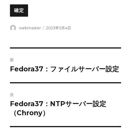
投
投
webmaster
2023年5月4日
稿
稿
者
日:
投
前
稿
Fedora37：ファイルサーバー設定
前
の
ナ
投
ビ
稿:
次
ゲ
Fedora37：NTPサーバー設定
次
の
（Chrony）
ー
投
シ
稿: