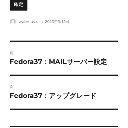
投
投
webmaster
2023年5月5日
稿
稿
者
日:
投
前
稿
Fedora37：MAILサーバー設定
前
の
ナ
投
ビ
稿:
次
ゲ
Fedora37：アップグレード
次
の
ー
投
シ
稿: