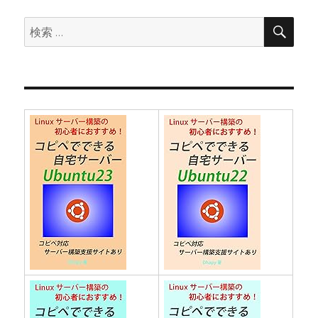
ョ
検
検
索
ン
索: