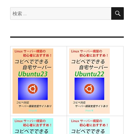
ョ
検
検
索
ン
索: