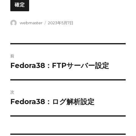
投
投
webmaster
2023年5月7日
稿
稿
者
日:
投
前
稿
Fedora38：FTPサーバー設定
前
の
ナ
投
ビ
稿:
次
ゲ
Fedora38：ログ解析設定
次
の
ー
投
シ
稿: