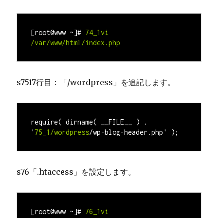
[root@www ~]#
74_1vi 
/var/www/html
/index.php
s7517行目：「/wordpress」を追記します。
require( dirname( __FILE__ ) . 
'
75_1/wordpress
/wp-blog-header.php' );
s76「.htaccess」を設定します。
[root@www ~]#
76_1vi 