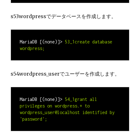
s53
wordpress
でデータベースを作成します。
MariaDB [(none)]> 
53_1create database 
wordpress
;
s54
wordpress_user
でユーザーを作成します。
MariaDB [(none)]>
54_1grant all 
privileges on 
wordpress
.* to 
wordpress_user
@localhost identified by 
'
password
';