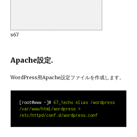
s67
Apache設定.
WordPress用Apache設定ファイルを作成します。
[root@www ~]#
67_1echo Alias /wordpress 
/var/www/html
/wordpress > 
/etc/httpd/conf.d/wordpress.conf