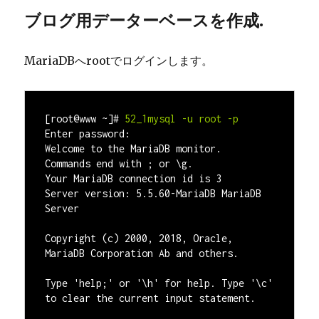
ブログ用データーベースを作成.
MariaDBへrootでログインします。
[root@www ~]#
52_1mysql -u root -p
Enter password:

Welcome to the MariaDB monitor.  
Commands end with ; or \g.

Your MariaDB connection id is 3

Server version: 5.5.60-MariaDB MariaDB 
Server

Copyright (c) 2000, 2018, Oracle, 
MariaDB Corporation Ab and others.

Type 'help;' or '\h' for help. Type '\c' 
to clear the current input statement.