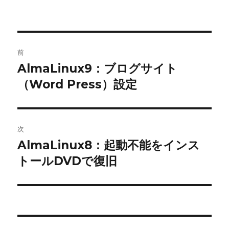
投
前
稿
AlmaLinux9：ブログサイト
前
の
（Word Press）設定
ナ
投
ビ
稿:
ゲ
次
AlmaLinux8：起動不能をインス
次
ー
の
トールDVDで復旧
シ
投
稿:
ョ
ン