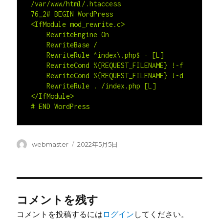
/var/www/html
/.htaccess

76_2# BEGIN WordPress

<IfModule mod_rewrite.c>

    RewriteEngine On

    RewriteBase /

    RewriteRule ^index\.php$ - [L]

    RewriteCond %{REQUEST_FILENAME} !-f

    RewriteCond %{REQUEST_FILENAME} !-d

    RewriteRule . /index.php [L]

</IfModule>

投
投
webmaster
2022年5月5日
稿
稿
者
日:
コメントを残す
コメントを投稿するには
ログイン
してください。