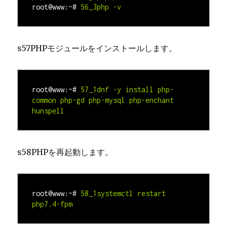
root@www:~#
s57PHPモジュールをインストールします。
root@www:~#
57_1dnf -y install php-
common php-gd php-mysql php-enchant 
hunspell
s58PHPを再起動します。
root@www:~#
58_1systemctl restart 
php7.4-fpm