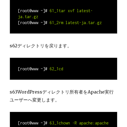
[root@www 
~
]#
61_1tar xvf 
latest-
ja.tar.gz
[root@www 
~
]#
61_2rm 
latest-ja.tar.gz
s62ディレクトリを戻ります。
[root@www 
~
]#
62_1cd
s63WordPressディレクトリ所有者をApache実行
ユーザーへ変更します。
[root@www ~]#
63_1chown -R apache:apache 