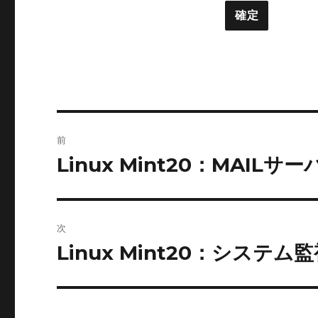
投
前
稿
Linux Mint20：MAILサ
前
の
ナ
投
ビ
稿:
次
ゲ
Linux Mint20：システム
次
の
ー
投
シ
稿: