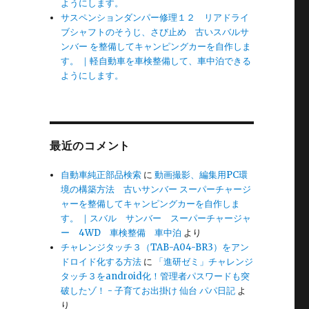
ようにします。
サスペンションダンパー修理１２ リアドライ
ブシャフトのそうじ、さび止め 古いスバルサ
ンバー を整備してキャンピングカーを自作しま
す。 ｜軽自動車を車検整備して、車中泊できる
ようにします。
最近のコメント
自動車純正部品検索
に
動画撮影、編集用PC環
境の構築方法 古いサンバー スーパーチャージ
ャーを整備してキャンピングカーを自作しま
す。 ｜スバル サンバー スーパーチャージャ
ー 4WD 車検整備 車中泊
より
チャレンジタッチ３（TAB-A04-BR3）をアン
ドロイド化する方法
に
「進研ゼミ」チャレンジ
タッチ３をandroid化！管理者パスワードも突
破したゾ！ - 子育てお出掛け 仙台 パパ日記
よ
り