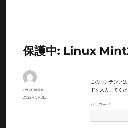
保護中: Linux M
このコンテンツは
投
webmaster
ドを入力してくだ
稿
投
2022年5月2日
者
稿
パスワード:
日: