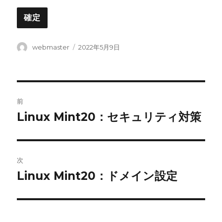
投
投
webmaster
2022年5月9日
稿
稿
者
日:
投
前
稿
Linux Mint20：セキュリティ対策
前
の
ナ
投
ビ
稿:
次
ゲ
Linux Mint20：ドメイン設定
次
の
ー
投
シ
稿: