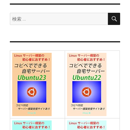
ョ
検
検
索
ン
索: