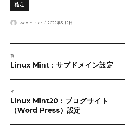
投
投
webmaster
2022年5月2日
稿
稿
者
日:
投
前
稿
Linux Mint：サブドメイン設定
前
の
ナ
投
ビ
稿:
次
ゲ
Linux Mint20：ブログサイト
次
の
（Word Press）設定
ー
投
シ
稿: