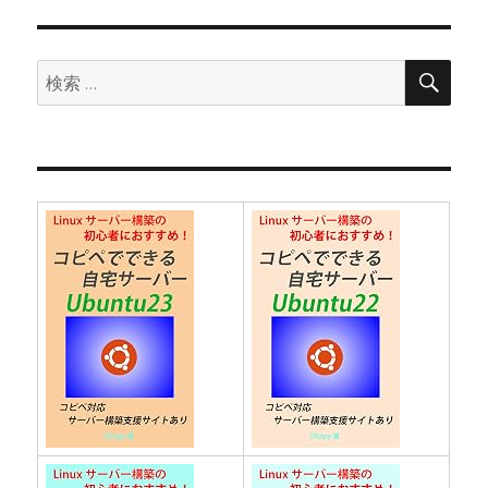
ョ
ン
検
検
索
索: