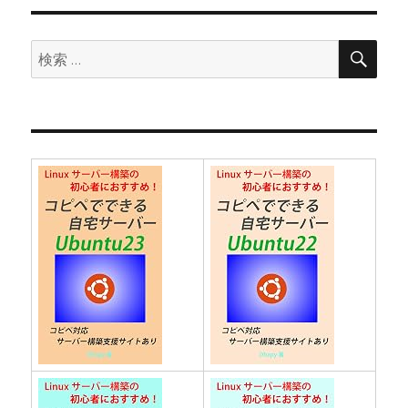
ョ
検
検
索
ン
索: