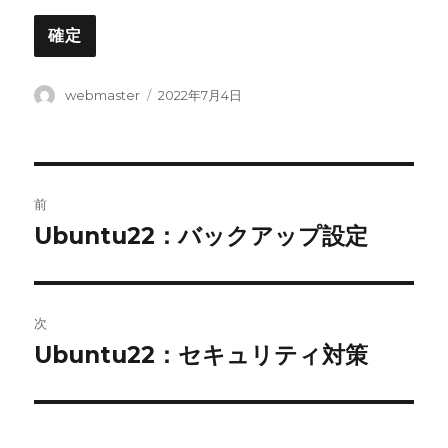
投
投
webmaster
2022年7月4日
稿
稿
者
日:
投
前
稿
Ubuntu22：バックアップ設定
前
の
ナ
投
ビ
稿:
次
ゲ
Ubuntu22：セキュリティ対策
次
の
ー
投
シ
稿: