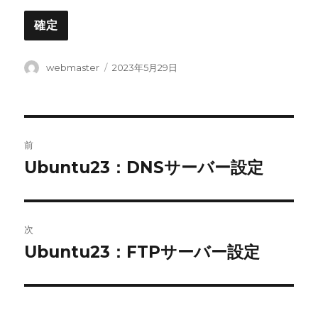
投
投
webmaster
2023年5月29日
稿
稿
者
日:
投
前
稿
Ubuntu23：DNSサーバー設定
前
の
ナ
投
ビ
稿:
次
ゲ
Ubuntu23：FTPサーバー設定
次
の
ー
投
シ
稿: