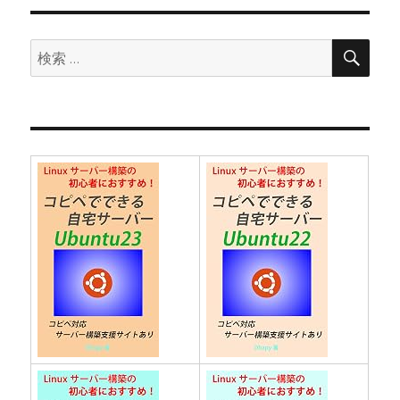
ョ
検
検
索
ン
索: