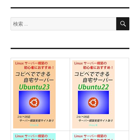
ョ
ン
検
検
索
索: