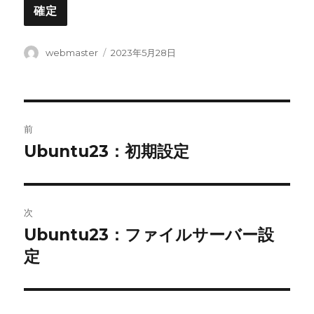
投
投
webmaster
2023年5月28日
稿
稿
者
日:
投
前
稿
Ubuntu23：初期設定
前
の
ナ
投
ビ
稿:
次
ゲ
Ubuntu23：ファイルサーバー設
次
の
定
ー
投
シ
稿: