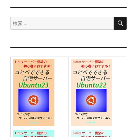
ョ
ン
検
検
索
索: