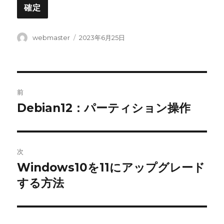
投
投
webmaster
2023年6月25日
稿
稿
者
日:
投
前
稿
Debian12：パーティション操作
前
の
ナ
投
ビ
稿:
次
ゲ
Windows10を11にアップグレード
次
の
する方法
ー
投
シ
稿: