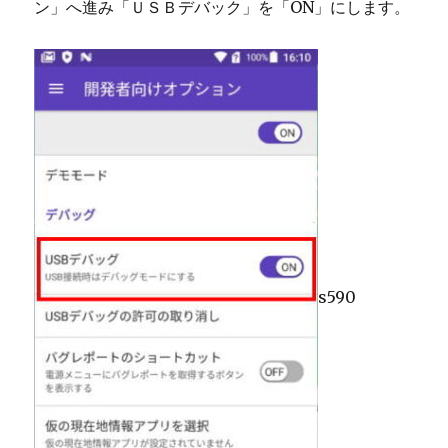
ン」へ進み「ＵＳＢデバック」を「ON」にします。
s590